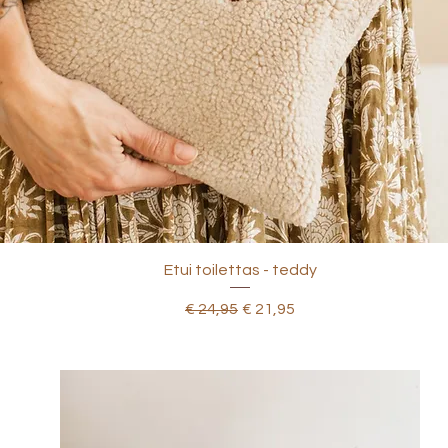
Etui toilettas - teddy
Normale prijs
Verkoopprijs
€ 24,95
€ 21,95